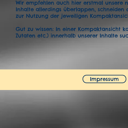
Wir empfehlen auch hier erstmal unsere no
Inhalte allerdings überlappen, schneiden
zur Nutzung der jeweiligen Kompaktansic
Gut zu wissen: In einer Kompaktansicht k
Zutaten etc.) innerhalb unserer Inhalte su
Impressum