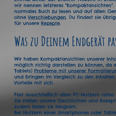
wir nennen letzteres "Kompaktansichten". S
normales Buch zu lesen und auf allen Gerä
ohne
Verschiebungen
. Du findest sie übr
für unsere
Rezepte
.
Was zu Deinem Endgerät pa
Wir haben Kompaktansichten unserer Inhalt
möglich richtig darstellen zu können, da
Tablets)
Probleme mit unserer Formatieru
und bringen im Vergleich zu den Inhalten
Vorteile mit sich.
Fast ausschließlich allen PC-Nutzern rat
Sie stellen unsere Geschichten und Rezept
zudem laden sie langsam.
Bei Nutzern eines Smartphones oder Table