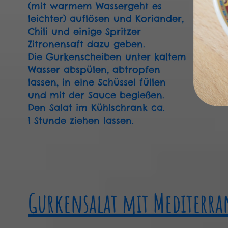
(mit warmem Wassergeht es
leichter) auflösen und Koriander,
Chili und einige Spritzer
Zitronensaft dazu geben.
Die Gurkenscheiben unter kaltem
Wasser abspülen, abtropfen
lassen, in eine Schüssel füllen
und mit der Sauce begießen.
Den Salat im Kühlschrank ca.
1 Stunde ziehen lassen.
Gurkensalat mit Mediterr