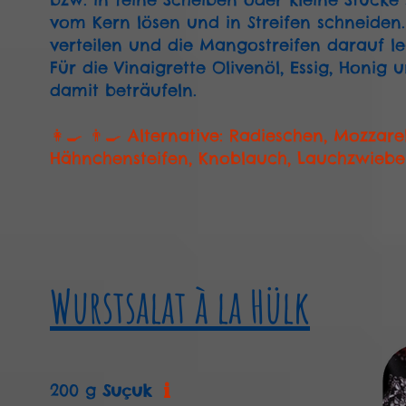
vom Kern lösen und in Streifen schneide
verteilen und die Mangostreifen darauf le
Für die Vinaigrette Olivenöl, Essig, Honi
damit beträufeln.
👩‍🍳 👨‍🍳 Alternative: Radieschen, Mozzar
Hähnchensteifen, Knoblauch, Lauchzwiebeln
Wurstsalat à la Hülk
i
200 g Suçuk
Suçuk