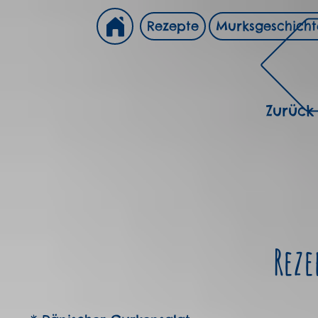
Rezepte
Murksgeschich
Zurück
Reze