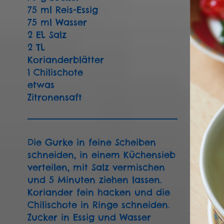
75 ml Reis-Essig
75 ml Wasser
2 EL Salz
2 TL
Korianderblätter
1 Chilischote
etwas
Zitronensaft
Die Gurke in feine Scheiben
schneiden, in einem Küchensieb
verteilen, mit Salz vermischen
und 5 Minuten ziehen lassen.
Koriander fein hacken und die
Chilischote in Ringe schneiden.
Zucker in Essig und Wasser