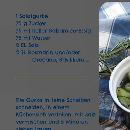
1 Salatgurke
75 g Zucker
75 ml heller Balsamico-Essig
75 ml Wasser
2 EL Salz
2 TL Rosmarin und/oder
Oregano, Basilikum …
Die Gurke in feine Scheiben
schneiden, in einem
Küchensieb verteilen, mit Salz
vermischen und 5 Minuten
ziehen lassen.